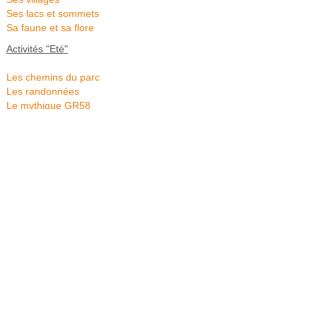
Ses lacs et sommets
Sa faune et sa flore
Activités "Eté"
Les chemins du parc
Les randonnées
Le mythique GR58
Du Yak aux lacs Malrif
Queyras Montagne
VTT en Queyras
Pêche à Aiguilles
Activités "Hiver"
Skier au Queyras
Espace ludique d'Aiguilles
Patinoire d'Aiguilles
Liens Tourisme
Aiguilles, notre village
Agenda des manifestations